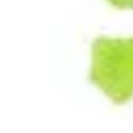
Idées Cadeaux Papa
Cuisine
Écologie
Technologie
Abonnements
Personnalisation
Idées Cadeaux Papa