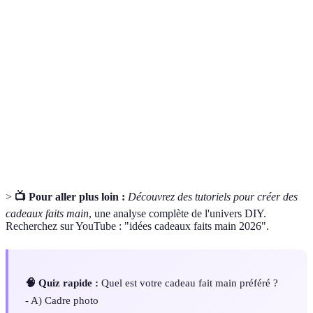
Terme
Définition
Cadeau fait
Objet fabriqué à la main, souvent avec une
main
attention personnelle particulière.
Processus d'adaptation d'un objet pour refléter
Personnalisation
des goûts ou des messages spécifiques.
DIY (Do It
Une approche de création où les individus
Yourself)
fabriquent ou réparent eux-mêmes leurs objets.
>
📺 Pour aller plus loin :
Découvrez des tutoriels pour créer des
cadeaux faits main
, une analyse complète de l'univers DIY.
Recherchez sur YouTube : "idées cadeaux faits main 2026".
🧠 Quiz rapide :
Quel est votre cadeau fait main préféré ?
- A) Cadre photo