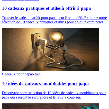
10 cadeaux pratiques et utiles à offrir à papa
Trouver le cadeau parfait pour papa peut être un défi. Explorez notre
sélection de 10 cadeaux pratiques et utiles pour éblouir votre père!
Cadeaux pour papa
6
min
10 idées de cadeaux inoubliables pour papa
Découvrez notre sélection de 10 idées de cadeaux inoubliables pour
papa qui sauront le surprendre et le ravir à coup sûr.