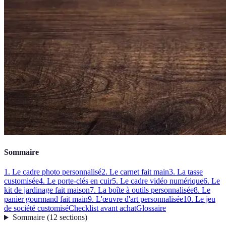
Sommaire
1. Le cadre photo personnalisé
2. Le carnet fait main
3. La tasse
customisée
4. Le porte-clés en cuir
5. Le cadre vidéo numérique
6. Le
kit de jardinage fait maison
7. La boîte à outils personnalisée
8. Le
panier gourmand fait main
9. L'œuvre d'art personnalisée
10. Le jeu
de société customisé
Checklist avant achat
Glossaire
Sommaire
(
12
sections
)