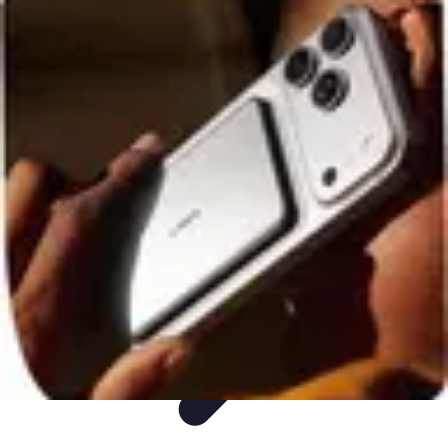
Idées Cadeaux Papa
Cuisine
Écologie
Technologie
Abonnements
Personnalisation
Idées Cadeaux Papa