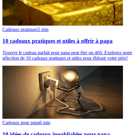
Cadeaux pratiques
5
min
10 cadeaux pratiques et utiles à offrir à papa
Trouver le cadeau parfait pour papa peut être un défi. Explorez notre
sélection de 10 cadeaux pratiques et utiles pour éblouir votre père!
Cadeaux pour papa
6
min
10 idées de cadeaux inoubliables pour papa