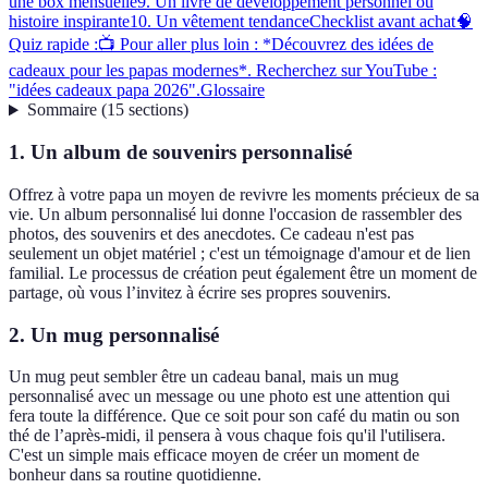
une box mensuelle
9. Un livre de développement personnel ou
histoire inspirante
10. Un vêtement tendance
Checklist avant achat
🧠
Quiz rapide :
📺 Pour aller plus loin : *Découvrez des idées de
cadeaux pour les papas modernes*. Recherchez sur YouTube :
"idées cadeaux papa 2026".
Glossaire
Sommaire
(
15
sections
)
1. Un album de souvenirs personnalisé
Offrez à votre papa un moyen de revivre les moments précieux de sa
vie. Un album personnalisé lui donne l'occasion de rassembler des
photos, des souvenirs et des anecdotes. Ce cadeau n'est pas
seulement un objet matériel ; c'est un témoignage d'amour et de lien
familial. Le processus de création peut également être un moment de
partage, où vous l’invitez à écrire ses propres souvenirs.
2. Un mug personnalisé
Un mug peut sembler être un cadeau banal, mais un mug
personnalisé avec un message ou une photo est une attention qui
fera toute la différence. Que ce soit pour son café du matin ou son
thé de l’après-midi, il pensera à vous chaque fois qu'il l'utilisera.
C'est un simple mais efficace moyen de créer un moment de
bonheur dans sa routine quotidienne.