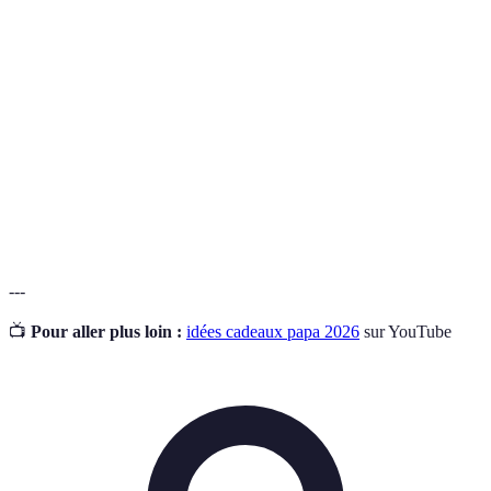
Acte de rendre un cadeau unique en ajoutant
Personnalisation
des détails spécifiques.
Abonnement offrant des produits divers livrés
Box mensuelle
chaque mois.
Gadget high-
Appareil électronique innovant conçu pour
tech
faciliter la vie quotidienne.
---
📺
Pour aller plus loin :
idées cadeaux papa 2026
sur YouTube