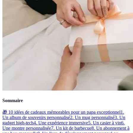
Sommaire
🎁 10 idées de cadeaux mémorables pour un papa exceptionnel
1.
Un album de souvenirs personnalisé
2. Un mug personnalisé
3. Un
gadget high-tech
4. Une expérience immersive
5. Un casier à vin
6.
Une montre personnalisée
7. Un kit de barbecue
8. Un abonnement à