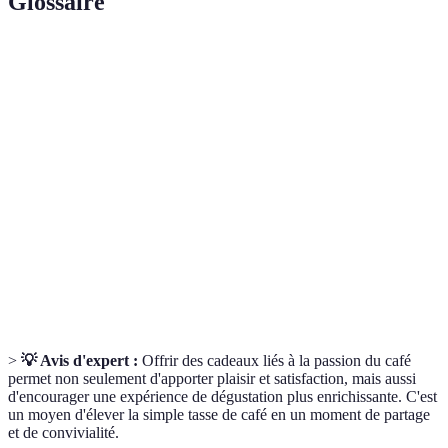
Glossaire
Terme
Définition
Café
Du café de haute qualité, souvent préparé avec soin
gourmet
pour en extraire les arômes subtils.
Moulin à
Un appareil permettant de moudre les grains de café
café
pour un goût plus frais.
Un dispositif qui infuse le café en laissant les grains
Cafetière
tremper dans l’eau chaude, puis en utilisant un piston
à piston
pour le servir.
>
💡 Avis d'expert :
Offrir des cadeaux liés à la passion du café
permet non seulement d'apporter plaisir et satisfaction, mais aussi
d'encourager une expérience de dégustation plus enrichissante. C'est
un moyen d'élever la simple tasse de café en un moment de partage
et de convivialité.