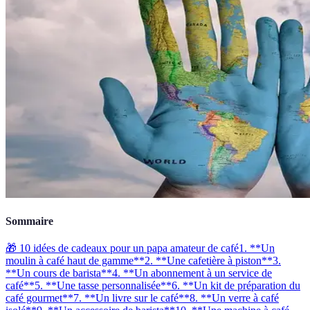
Sommaire
🎁 10 idées de cadeaux pour un papa amateur de café
1. **Un
moulin à café haut de gamme**
2. **Une cafetière à piston**
3.
**Un cours de barista**
4. **Un abonnement à un service de
café**
5. **Une tasse personnalisée**
6. **Un kit de préparation du
café gourmet**
7. **Un livre sur le café**
8. **Un verre à café