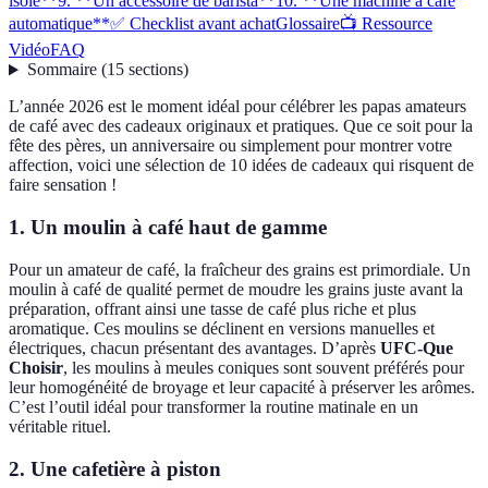
isolé**
9. **Un accessoire de barista**
10. **Une machine à café
automatique**
✅ Checklist avant achat
Glossaire
📺 Ressource
Vidéo
FAQ
Sommaire
(
15
sections
)
L’année 2026 est le moment idéal pour célébrer les papas amateurs
de café avec des cadeaux originaux et pratiques. Que ce soit pour la
fête des pères, un anniversaire ou simplement pour montrer votre
affection, voici une sélection de 10 idées de cadeaux qui risquent de
faire sensation !
1.
Un moulin à café haut de gamme
Pour un amateur de café, la fraîcheur des grains est primordiale. Un
moulin à café de qualité permet de moudre les grains juste avant la
préparation, offrant ainsi une tasse de café plus riche et plus
aromatique. Ces moulins se déclinent en versions manuelles et
électriques, chacun présentant des avantages. D’après
UFC-Que
Choisir
, les moulins à meules coniques sont souvent préférés pour
leur homogénéité de broyage et leur capacité à préserver les arômes.
C’est l’outil idéal pour transformer la routine matinale en un
véritable rituel.
2.
Une cafetière à piston