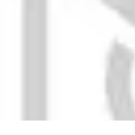
Idées Cadeaux Papa
Cuisine
Écologie
Technologie
Abonnements
Personnalisation
Idées Cadeaux Papa