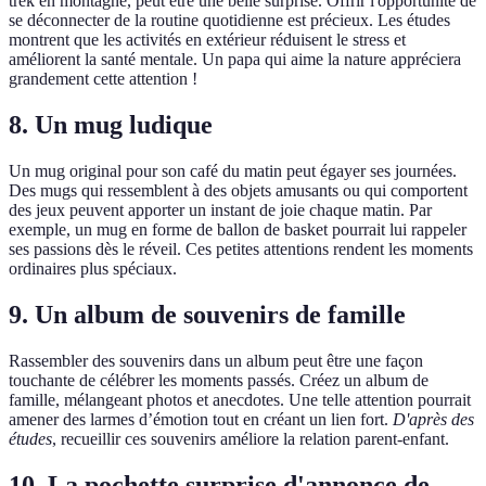
trek en montagne, peut être une belle surprise. Offrir l'opportunité de
se déconnecter de la routine quotidienne est précieux. Les études
montrent que les activités en extérieur réduisent le stress et
améliorent la santé mentale. Un papa qui aime la nature appréciera
grandement cette attention !
8. Un mug ludique
Un mug original pour son café du matin peut égayer ses journées.
Des mugs qui ressemblent à des objets amusants ou qui comportent
des jeux peuvent apporter un instant de joie chaque matin. Par
exemple, un mug en forme de ballon de basket pourrait lui rappeler
ses passions dès le réveil. Ces petites attentions rendent les moments
ordinaires plus spéciaux.
9. Un album de souvenirs de famille
Rassembler des souvenirs dans un album peut être une façon
touchante de célébrer les moments passés. Créez un album de
famille, mélangeant photos et anecdotes. Une telle attention pourrait
amener des larmes d’émotion tout en créant un lien fort.
D'après des
études
, recueillir ces souvenirs améliore la relation parent-enfant.
10. La pochette surprise d'annonce de