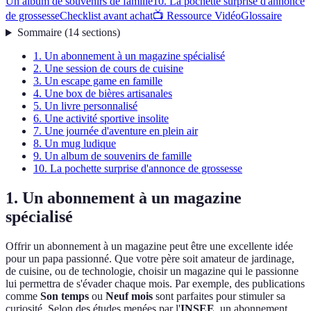
Un album de souvenirs de famille
10. La pochette surprise d'annonce
de grossesse
Checklist avant achat
📺 Ressource Vidéo
Glossaire
Sommaire
(
14
sections
)
1. Un abonnement à un magazine spécialisé
2. Une session de cours de cuisine
3. Un escape game en famille
4. Une box de bières artisanales
5. Un livre personnalisé
6. Une activité sportive insolite
7. Une journée d'aventure en plein air
8. Un mug ludique
9. Un album de souvenirs de famille
10. La pochette surprise d'annonce de grossesse
1. Un abonnement à un magazine
spécialisé
Offrir un abonnement à un magazine peut être une excellente idée
pour un papa passionné. Que votre père soit amateur de jardinage,
de cuisine, ou de technologie, choisir un magazine qui le passionne
lui permettra de s'évader chaque mois. Par exemple, des publications
comme
Son temps
ou
Neuf mois
sont parfaites pour stimuler sa
curiosité. Selon des études menées par l'
INSEE
, un abonnement