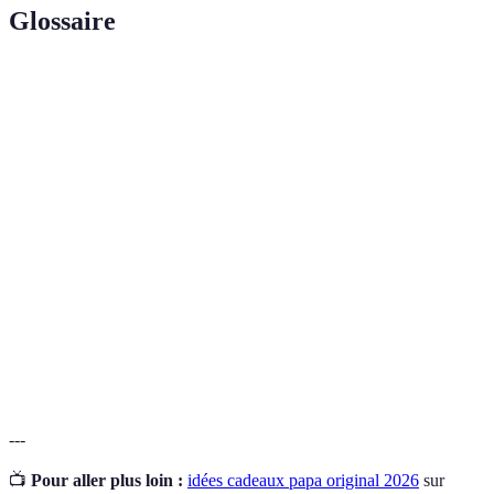
Glossaire
Terme
Définition
Escape
Activité ludique où des participants résolvent des
game
énigmes pour s'échapper d'une pièce.
Box de
Abonnement qui permet de recevoir chaque mois
bières
des bières de différentes brasseries.
artisanales
Ouvrage dont le contenu ou les illustrations sont
Livre
adaptés pour y inclure le nom ou l'histoire d'une
personnalisé
personne.
---
📺
Pour aller plus loin :
idées cadeaux papa original 2026
sur