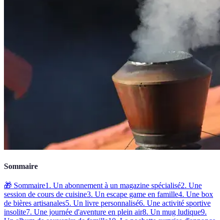
Sommaire
🎁 Sommaire
1. Un abonnement à un magazine spécialisé
2. Une
session de cours de cuisine
3. Un escape game en famille
4. Une box
de bières artisanales
5. Un livre personnalisé
6. Une activité sportive
insolite
7. Une journée d'aventure en plein air
8. Un mug ludique
9.