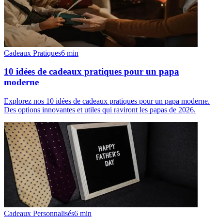
Cadeaux Pratiques
6
min
10 idées de cadeaux pratiques pour un papa
moderne
Explorez nos 10 idées de cadeaux pratiques pour un papa moderne.
Des options innovantes et utiles qui raviront les papas de 2026.
Cadeaux Personnalisés
6
min