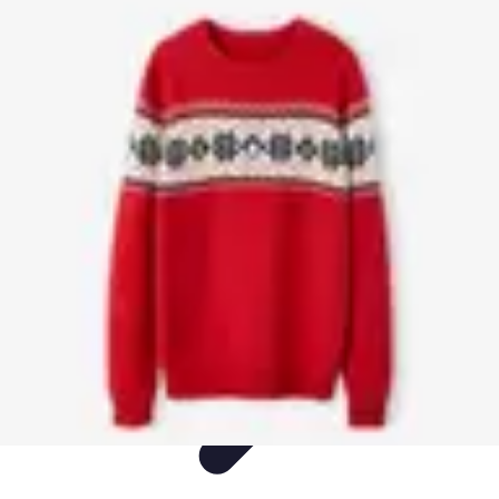
Idées Cadeaux Papa
Cuisine
Écologie
Technologie
Abonnements
Personnalisation
Idées Cadeaux Papa