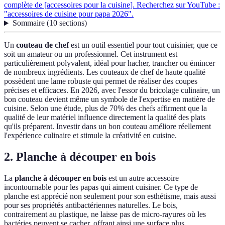
complète de [accessoires pour la cuisine]. Recherchez sur YouTube :
"accessoires de cuisine pour papa 2026".
Sommaire
(
10
sections
)
Un
couteau de chef
est un outil essentiel pour tout cuisinier, que ce
soit un amateur ou un professionnel. Cet instrument est
particulièrement polyvalent, idéal pour hacher, trancher ou émincer
de nombreux ingrédients. Les couteaux de chef de haute qualité
possèdent une lame robuste qui permet de réaliser des coupes
précises et efficaces. En 2026, avec l'essor du bricolage culinaire, un
bon couteau devient même un symbole de l'expertise en matière de
cuisine. Selon une étude, plus de 70% des chefs affirment que la
qualité de leur matériel influence directement la qualité des plats
qu'ils préparent. Investir dans un bon couteau améliore réellement
l'expérience culinaire et stimule la créativité en cuisine.
2. Planche à découper en bois
La
planche à découper en bois
est un autre accessoire
incontournable pour les papas qui aiment cuisiner. Ce type de
planche est apprécié non seulement pour son esthétisme, mais aussi
pour ses propriétés antibactériennes naturelles. Le bois,
contrairement au plastique, ne laisse pas de micro-rayures où les
bactéries peuvent se cacher, offrant ainsi une surface plus