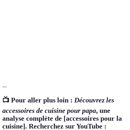
Terme
Définition
Accessoires
Outils et équipements utilisés pour préparer et
de cuisine
servir des aliments.
Hygiène
Ensemble des mesures qui garantissent la sécurité
alimentaire
des aliments et la santé des consommateurs.
Technologie
Innovations qui améliorent les processus de
alimentaire
production et de consommation des aliments.
---
📺 Pour aller plus loin :
Découvrez les
accessoires de cuisine pour papa
, une
analyse complète de [accessoires pour la
cuisine]. Recherchez sur YouTube :