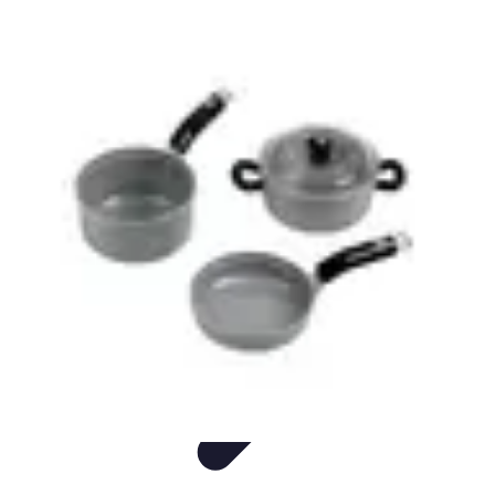
Idées Cadeaux Papa
Cuisine
Écologie
Technologie
Abonnements
Personnalisation
Idées Cadeaux Papa