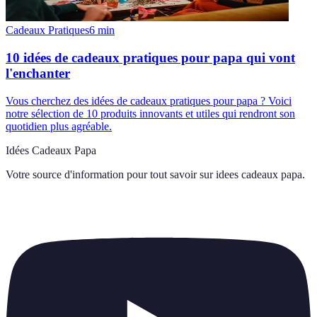
Cadeaux Pratiques
6
min
10 idées de cadeaux pratiques pour papa qui vont
l'enchanter
Vous cherchez des idées de cadeaux pratiques pour papa ? Voici
notre sélection de 10 produits innovants et utiles qui rendront son
quotidien plus agréable.
Idées Cadeaux Papa
Votre source d'information pour tout savoir sur
idees cadeaux papa
.