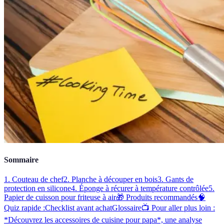
Sommaire
1. Couteau de chef
2. Planche à découper en bois
3. Gants de
protection en silicone
4. Éponge à récurer à température contrôlée
5.
Papier de cuisson pour friteuse à air
🎁 Produits recommandés
🧠
Quiz rapide :
Checklist avant achat
Glossaire
📺 Pour aller plus loin :
*Découvrez les accessoires de cuisine pour papa*, une analyse