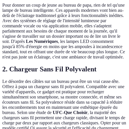
Pour donner un coup de jeune au bureau de papa, rien de tel qu'une
lampe de bureau intelligente. Ces appareils modernes vont bien au-
delà de l'éclairage traditionnel grâce à leurs fonctionnalités inédites.
Avec des systèmes de réglage de l'intensité lumineuse par
commande vocale ou via application mobile, elles s'adaptent
parfaitement aux besoins de chaque moment de la journée, qu'il
s'agisse de travailler sur un dossier important ou de lire un livre le
soir. D'après
Les Numériques
, les lampes LED consomment
jusqu'à 85% d'énergie en moins que les ampoules à incandescence
standard, tout en offrant une durée de vie beaucoup plus longue. Ce
n'est pas juste un éclairage, c'est une ambiance de travail optimisée.
2. Chargeur Sans Fil Polyvalent
Le désordre des câbles sur un bureau peut être un vrai casse-tête.
Offrez à papa un chargeur sans fil polyvalent. Compatible avec une
variété d'appareils, ce gadget est pratique pour recharger
simultanément son smartphone, sa montre connectée, et même ses
écouteurs sans fil. Sa polyvalence réside dans sa capacité à réduire
les encombrements tout en maintenant une esthétique épurée du
bureau. Selon une étude de
UFC-Que Choisir
, la majorité des
chargeurs sans fil permettent une charge rapide, divisant le temps de
charge par deux par rapport aux chargeurs classiques. Opter pour un
modèle certifié Qi assure la sécurité et l'efficacité du chargement.