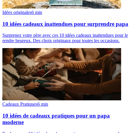
Idées originales
6
min
10 idées cadeaux inattendues pour surprendre papa
Surprenez votre père avec ces 10 idées cadeaux inattendues pour le
rendre heureux. Des choix originaux pour toutes les occasions.
Cadeaux Pratiques
6
min
10 idées de cadeaux pratiques pour un papa
moderne