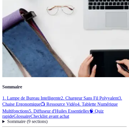
Sommaire
1. Lampe de Bureau Intelligente
2. Chargeur Sans Fil Polyvalent
3.
Chaise Ergonomique
📺 Ressource Vidéo
4. Tablette Numérique
Multifonctions
5. Diffuseur d'Huiles Essentielles
🧠 Quiz
rapide
Glossaire
Checklist avant achat
Sommaire
(
9
sections
)