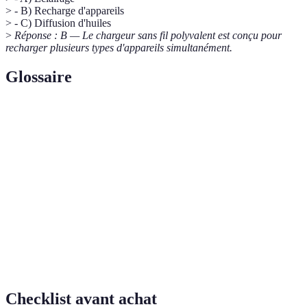
> - B) Recharge d'appareils
> - C) Diffusion d'huiles
>
Réponse : B — Le chargeur sans fil polyvalent est conçu pour
recharger plusieurs types d'appareils simultanément.
Glossaire
Terme
Définition
Science visant à améliorer les conditions de travail
Ergonomie
pour maximiser le confort et l'efficacité
Technologie d'éclairage utilisant des diodes
LED
électroluminescentes
Norme de transmission sans fil pour la recharge des
Tech Qi
appareils électroniques
Checklist avant achat