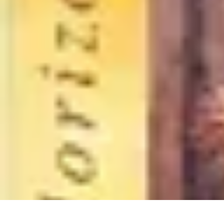
Idées Cadeaux Papa
Cuisine
Écologie
Technologie
Abonnements
Personnalisation
Idées Cadeaux Papa