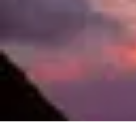
Idées Cadeaux Papa
Cuisine
Écologie
Technologie
Abonnements
Personnalisation
Idées Cadeaux Papa