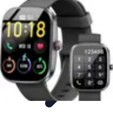
Idées Cadeaux Papa
Cuisine
Écologie
Technologie
Abonnements
Personnalisation
Idées Cadeaux Papa