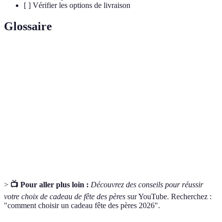
[ ] Vérifier les options de livraison
Glossaire
Terme
Définition
Cadeaux
Objets qui portent une signification
symboliques
emotionnelle
Modification d'un produit pour le rendre
Personnalisation
unique
Expériences
Activités à vivre qui créent des souvenirs
>
📺 Pour aller plus loin :
Découvrez des conseils pour réussir
votre choix de cadeau de fête des pères
sur YouTube. Recherchez :
"comment choisir un cadeau fête des pères 2026".