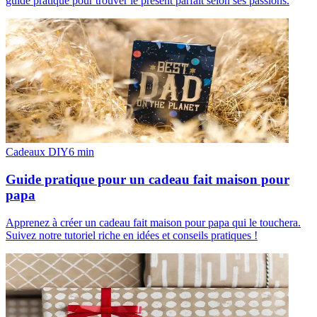
guide pratique pour trouver le présent parfait selon ses passions.
Cadeaux DIY
6
min
Guide pratique pour un cadeau fait maison pour
papa
Apprenez à créer un cadeau fait maison pour papa qui le touchera.
Suivez notre tutoriel riche en idées et conseils pratiques !