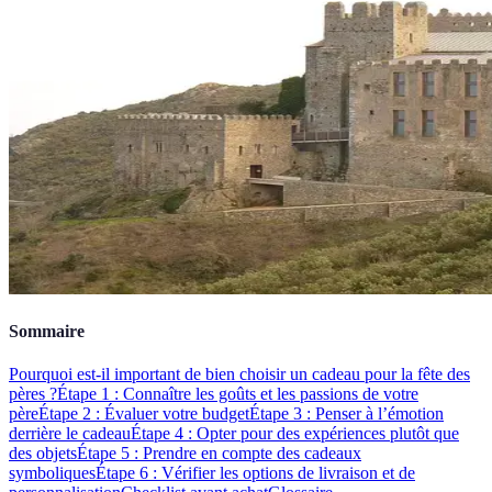
Sommaire
Pourquoi est-il important de bien choisir un cadeau pour la fête des
pères ?
Étape 1 : Connaître les goûts et les passions de votre
père
Étape 2 : Évaluer votre budget
Étape 3 : Penser à l’émotion
derrière le cadeau
Étape 4 : Opter pour des expériences plutôt que
des objets
Étape 5 : Prendre en compte des cadeaux
symboliques
Étape 6 : Vérifier les options de livraison et de