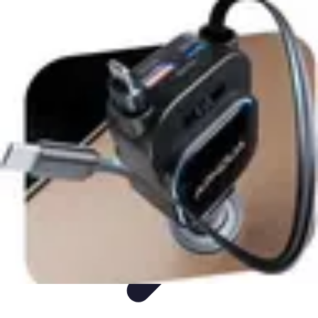
Idées Cadeaux Papa
Cuisine
Écologie
Technologie
Abonnements
Personnalisation
Idées Cadeaux Papa