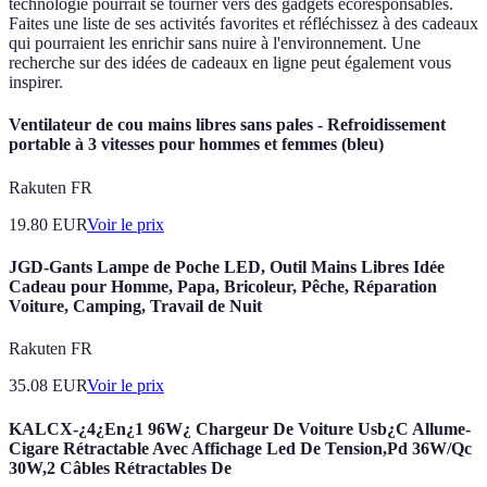
technologie pourrait se tourner vers des gadgets écoresponsables.
Faites une liste de ses activités favorites et réfléchissez à des cadeaux
qui pourraient les enrichir sans nuire à l'environnement. Une
recherche sur des idées de cadeaux en ligne peut également vous
inspirer.
Ventilateur de cou mains libres sans pales - Refroidissement
portable à 3 vitesses pour hommes et femmes (bleu)
Rakuten FR
19.80
EUR
Voir le prix
JGD-Gants Lampe de Poche LED, Outil Mains Libres Idée
Cadeau pour Homme, Papa, Bricoleur, Pêche, Réparation
Voiture, Camping, Travail de Nuit
Rakuten FR
35.08
EUR
Voir le prix
KALCX-¿4¿En¿1 96W¿ Chargeur De Voiture Usb¿C Allume-
Cigare Rétractable Avec Affichage Led De Tension,Pd 36W/Qc
30W,2 Câbles Rétractables De