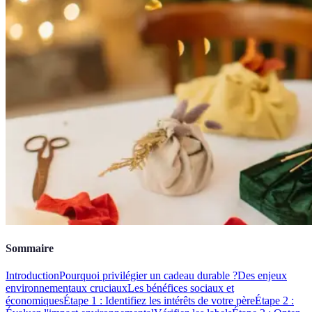
Sommaire
Introduction
Pourquoi privilégier un cadeau durable ?
Des enjeux
environnementaux cruciaux
Les bénéfices sociaux et
économiques
Étape 1 : Identifiez les intérêts de votre père
Étape 2 :