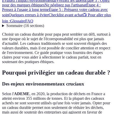
Évaluez l'impact environnemental
Vérifiez les labels
Étape 3 : Optez
pour des marques éthiques
Ne négligez pas l'artisanat
Étape 4 :
Pensez à l'usage à long terme
Étape 5 : Préparez votre cadeau avec
soin
Quelques erreurs à éviter
Checklist avant achat
📺 Pour aller plus
loin :
Glossaire
FAQ
Sommaire
(
16
sections
)
Choisir un cadeau durable pour papa peut sembler un défi, surtout à
une époque où le sujet de l'écoresponsabilité est plus que jamais
d'actualité. Les cadeaux traditionnels se sont souvent éloignés des
valeurs durables, mais il est possible de concilier attention et respect
de l'environnement. Ce guide pratique vous fournira des étapes
claires pour vous aider à sélectionner le cadeau parfait, tout en
soutenant des pratiques éthiques.
Pourquoi privilégier un cadeau durable ?
Des enjeux environnementaux cruciaux
Selon l'
ADEME
, en 2020, la production de déchets en France a
atteint environ 355 millions de tonnes. Et la plupart des cadeaux
achetés ne sont souvent utilisés qu'une fois voire jamais. Opter pour
un cadeau durable permet non seulement de réduire les déchets,
mais aussi de soutenir des entreprises qui agissent en faveur de