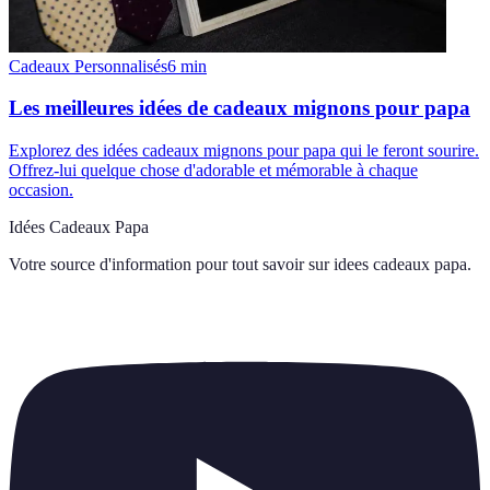
Cadeaux Personnalisés
6
min
Les meilleures idées de cadeaux mignons pour papa
Explorez des idées cadeaux mignons pour papa qui le feront sourire.
Offrez-lui quelque chose d'adorable et mémorable à chaque
occasion.
Idées Cadeaux Papa
Votre source d'information pour tout savoir sur
idees cadeaux papa
.