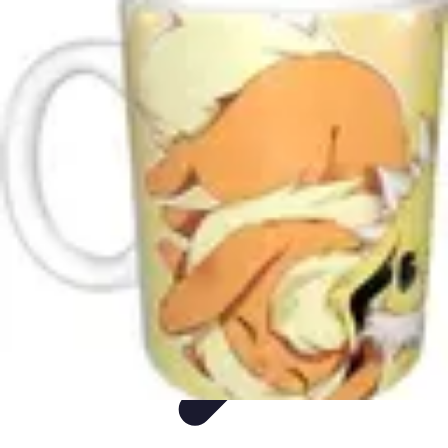
Idées Cadeaux Papa
Cuisine
Écologie
Technologie
Abonnements
Personnalisation
Idées Cadeaux Papa