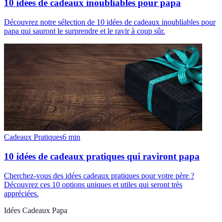
10 idées de cadeaux inoubliables pour papa
Découvrez notre sélection de 10 idées de cadeaux inoubliables pour
papa qui sauront le surprendre et le ravir à coup sûr.
Cadeaux Pratiques
6
min
10 idées de cadeaux pratiques qui raviront papa
Cherchez-vous des idées cadeaux pratiques pour votre père ?
Découvrez ces 10 options uniques et utiles qui seront très
appréciées.
Idées Cadeaux Papa