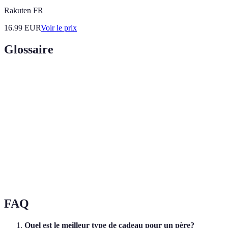
Rakuten FR
16.99
EUR
Voir le prix
Glossaire
Terme
Définition
Le fait d'adapter un produit en fonction des
Personnalisation
goûts de l'utilisateur.
Cadeau
Un cadeau conçu pour être utilisé
utilitaire
fréquemment.
Souvenir
Un objet qui rappelle des moments passés.
FAQ
Quel est le meilleur type de cadeau pour un père?