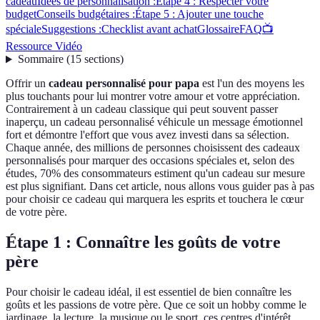
cadeau
Idées de personnalisation :
Étape 4 : Respecter votre
budget
Conseils budgétaires :
Étape 5 : Ajouter une touche
spéciale
Suggestions :
Checklist avant achat
Glossaire
FAQ
📺
Ressource Vidéo
Sommaire
(
15
sections
)
Offrir un
cadeau personnalisé pour papa
est l'un des moyens les
plus touchants pour lui montrer votre amour et votre appréciation.
Contrairement à un cadeau classique qui peut souvent passer
inaperçu, un cadeau personnalisé véhicule un message émotionnel
fort et démontre l'effort que vous avez investi dans sa sélection.
Chaque année, des millions de personnes choisissent des cadeaux
personnalisés pour marquer des occasions spéciales et, selon des
études, 70% des consommateurs estiment qu'un cadeau sur mesure
est plus signifiant. Dans cet article, nous allons vous guider pas à pas
pour choisir ce cadeau qui marquera les esprits et touchera le cœur
de votre père.
Étape 1 : Connaître les goûts de votre
père
Pour choisir le cadeau idéal, il est essentiel de bien connaître les
goûts et les passions de votre père. Que ce soit un hobby comme le
jardinage, la lecture, la musique ou le sport, ces centres d'intérêt