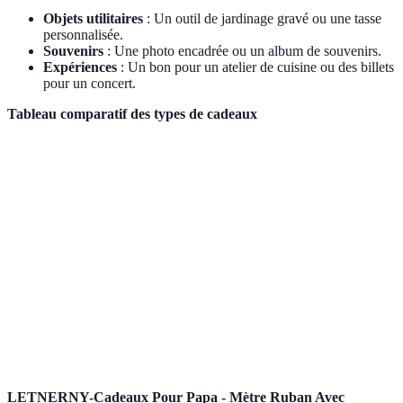
Objets utilitaires
: Un outil de jardinage gravé ou une tasse
personnalisée.
Souvenirs
: Une photo encadrée ou un album de souvenirs.
Expériences
: Un bon pour un atelier de cuisine ou des billets
pour un concert.
Tableau comparatif des types de cadeaux
Type de cadeau
Avantages
Inconvénients
Pratiques, utilisés
Peuvent manquer
Objets utilitaires
fréquemment
d'originalité
Émotionnellement
Souvenirs
Parfois coûteux à créer
très riche
Mémorable,
Nécessite une
Expériences
moments partagés
organisation préalable
LETNERNY-Cadeaux Pour Papa - Mètre Ruban Avec