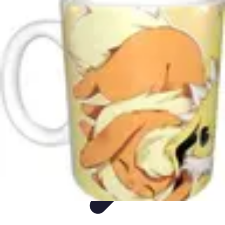
Idées Cadeaux Papa
Cuisine
Écologie
Technologie
Abonnements
Personnalisation
Idées Cadeaux Papa