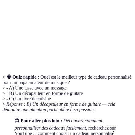
Cadeau
Un objet modifié pour refléter les goûts ou
personnalisé
l'histoire partagée avec le destinataire.
Fête des
Une célébration annuelle pour honorer les pères et
pères
les figures paternelles.
Un producteur indépendant qui fabrique des objets
Artisan
faits main souvent uniques.
>
🧠 Quiz rapide :
Quel est le meilleur type de cadeau personnalisé
pour un papa amateur de musique ?
> - A) Une tasse avec un message
> - B) Un décapsuleur en forme de guitare
> - C) Un livre de cuisine
>
Réponse : B) Un décapsuleur en forme de guitare — cela
démontre une attention particulière à sa passion.
📺 Pour aller plus loin :
Découvrez comment
personnaliser des cadeaux facilement,
recherchez sur
YouTube : "comment choisir un cadeau personnalisé