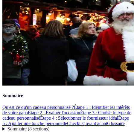
Sommaire
Qu'est-ce qu'un cadeau personnalisé ?
Étape 1 : Identifier les intérêts
de votre papa
Étape 2 : Évaluer l'occasion
Étape 3 : Choisir le type de
cadeau personnalisé
Étape 4 : Sélectionner le fournisseur idéal
Étape
5 : Ajouter une touche personnelle
Checklist avant achat
Glossaire
Sommaire
(
8
sections
)