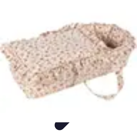
Idées Cadeaux Papa
Cuisine
Écologie
Technologie
Abonnements
Personnalisation
Idées Cadeaux Papa