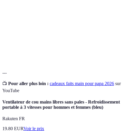
Cadeau
Objet fabriqué par soi-même, souvent avec une
fait main
valeur sentimentale.
Acronyme pour "Do It Yourself" ; indique un projet
DIY
réalisé sans l'aide de professionnels.
Matériaux
Matériaux réutilisés issus d'autres produits pour
recyclés
réduire les déchets.
---
📺
Pour aller plus loin :
cadeaux faits main pour papa 2026
sur
YouTube
Ventilateur de cou mains libres sans pales - Refroidissement
portable à 3 vitesses pour hommes et femmes (bleu)
Rakuten FR
19.80
EUR
Voir le prix