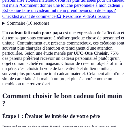
personnalisé ?
Quels matériaux sont les plus durables pour un cadeau
fait main ?
Comment donner une touche personnelle à mon cadeau ?
Est-ce que faire un cadeau fait main prend beaucoup de temps ?
Checklist avant de commencer
📺 Ressource Vidéo
Glossaire
Sommaire
(
16
sections
)
Un
cadeau fait main pour papa
est une expression de l'affection et
du temps que vous consacre à réaliser quelque chose de personnel et
unique. Contrairement aux présents commerciaux, ces créations sont
souvent plus chargées d'émotion et témoignent d'une attention
particulière. Selon une étude menée par
UFC-Que Choisir
, 75%
des parents préfèrent recevoir un cadeau personnalisé plutôt qu'un
objet courant acheté en magasin. Choisir de créer un objet à offrir à
un père, c'est choisir la voie de la créativité et du lien familial,
souvent plus puissant que tout cadeau matériel. Cela peut aller d'une
simple carte faite à la main à un projet plus élaboré comme un
meuble ou une œuvre d'art.
Comment choisir le bon cadeau fait main
?
Étape 1 : Évaluer les intérêts de votre père