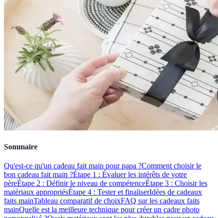
Sommaire
Qu'est-ce qu'un cadeau fait main pour papa ?
Comment choisir le
bon cadeau fait main ?
Étape 1 : Évaluer les intérêts de votre
père
Étape 2 : Définir le niveau de compétence
Étape 3 : Choisir les
matériaux appropriés
Étape 4 : Tester et finaliser
Idées de cadeaux
faits main
Tableau comparatif de choix
FAQ sur les cadeaux faits
main
Quelle est la meilleure technique pour créer un cadre photo