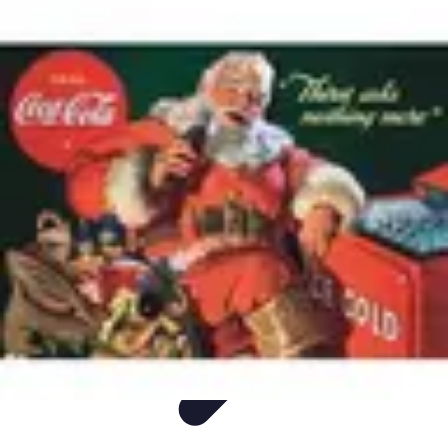
Idées Cadeaux Papa
Cuisine
Écologie
Technologie
Abonnements
Personnalisation
Idées Cadeaux Papa