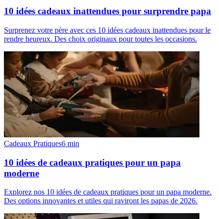
10 idées cadeaux inattendues pour surprendre papa
Surprenez votre père avec ces 10 idées cadeaux inattendues pour le
rendre heureux. Des choix originaux pour toutes les occasions.
Cadeaux Pratiques
6
min
10 idées de cadeaux pratiques pour un papa
moderne
Explorez nos 10 idées de cadeaux pratiques pour un papa moderne.
Des options innovantes et utiles qui raviront les papas de 2026.