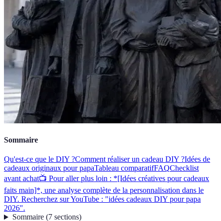
Sommaire
Qu'est-ce que le DIY ?
Comment réaliser un cadeau DIY ?
Idées de
cadeaux originaux pour papa
Tableau comparatif
FAQ
Checklist
avant achat
📺 Pour aller plus loin : *[Idées créatives pour cadeaux
faits main]*, une analyse complète de la personnalisation dans le
DIY. Recherchez sur YouTube : "idées cadeaux DIY pour papa
2026".
Sommaire
(
7
sections
)