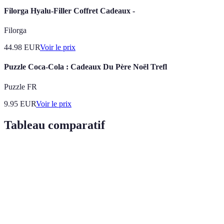
Filorga Hyalu-Filler Coffret Cadeaux -
Filorga
44.98
EUR
Voir le prix
Puzzle Coca-Cola : Cadeaux Du Père Noël Trefl
Puzzle FR
9.95
EUR
Voir le prix
Tableau comparatif
Type de cadeau
Matériel requis
Complexité
Coût appro
Carnet
Papier, crayons,
Facile
Faible
personnalisé
photos
Tableau de
Cadre, colle,
Moyen
Moyen
souvenirs
photos