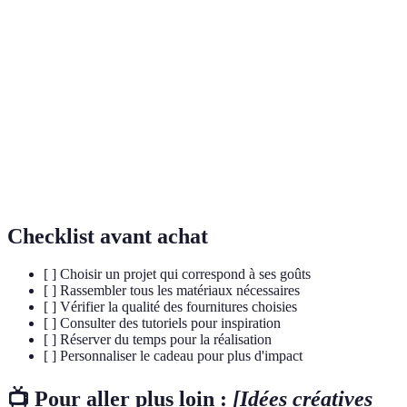
Peinture, pot,
Pot de plantes
Facile
Faible
plante
Photo, carton,
Puzzle fait main
Moyen
Moyen
cutter
Cosmétiques
Ingrédients
Difficile
Faible
faits main
naturels
Checklist avant achat
[ ] Choisir un projet qui correspond à ses goûts
[ ] Rassembler tous les matériaux nécessaires
[ ] Vérifier la qualité des fournitures choisies
[ ] Consulter des tutoriels pour inspiration
[ ] Réserver du temps pour la réalisation
[ ] Personnaliser le cadeau pour plus d'impact
📺 Pour aller plus loin :
[Idées créatives