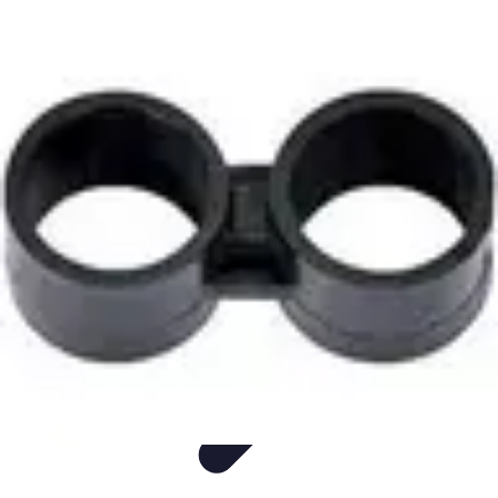
Idées Cadeaux Papa
Cuisine
Écologie
Technologie
Abonnements
Personnalisation
Idées Cadeaux Papa