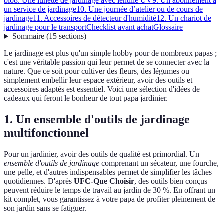
bio
8. Une lunette de jardinage avec lentille UV
9. Un abonnement à
un service de jardinage
10. Une journée d’atelier ou de cours de
jardinage
11. Accessoires de détecteur d'humidité
12. Un chariot de
jardinage pour le transport
Checklist avant achat
Glossaire
Sommaire
(
15
sections
)
Le jardinage est plus qu'un simple hobby pour de nombreux papas ;
c'est une véritable passion qui leur permet de se connecter avec la
nature. Que ce soit pour cultiver des fleurs, des légumes ou
simplement embellir leur espace extérieur, avoir des outils et
accessoires adaptés est essentiel. Voici une sélection d'idées de
cadeaux qui feront le bonheur de tout papa jardinier.
1. Un ensemble d'outils de jardinage
multifonctionnel
Pour un jardinier, avoir des outils de qualité est primordial. Un
ensemble d'outils de jardinage
comprenant un sécateur, une fourche,
une pelle, et d'autres indispensables permet de simplifier les tâches
quotidiennes. D'après
UFC-Que Choisir
, des outils bien conçus
peuvent réduire le temps de travail au jardin de 30 %. En offrant un
kit complet, vous garantissez à votre papa de profiter pleinement de
son jardin sans se fatiguer.