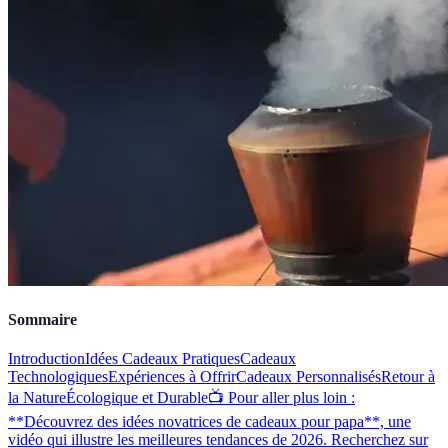
Sommaire
Introduction
Idées Cadeaux Pratiques
Cadeaux
Technologiques
Expériences à Offrir
Cadeaux Personnalisés
Retour à
la Nature
Écologique et Durable
📺 Pour aller plus loin :
**Découvrez des idées novatrices de cadeaux pour papa**, une
vidéo qui illustre les meilleures tendances de 2026. Recherchez sur