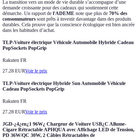
La transition vers un mode de vie durable s’accompagne d’une
demande croissante pour des cadeaux qui soutiennent cette
démarche. Un rapport de
l'ADEME
note que plus de
70% des
consommateurs
sont prêts à investir davantage dans des produits
durables. Cela prouve que la conscience écologique est bien ancrée
dans les habitudes d’achat.
TLP-Voiture électrique Véhicule Automobile Hybride Cadeau
PopSockets PopGrip
Rakuten FR
27.28
EUR
Voir le prix
TLP-Voiture électrique Hybride Sun Automobile Véhicule
Cadeau PopSockets PopGrip
Rakuten FR
27.28
EUR
Voir le prix
JGD-¿4¿en¿1 96W¿ Chargeur de Voiture USB¿C Allume-
Cigare Rétractable APHQUA avec Affichage LED de Tension,
PD 36W/QC 30W, 2 Câbles Rétractables de