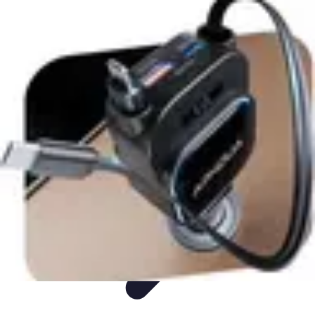
Idées Cadeaux Papa
Cuisine
Écologie
Technologie
Abonnements
Personnalisation
Idées Cadeaux Papa