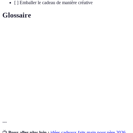
[ ] Emballer le cadeau de manière créative
Glossaire
Terme
Définition
Cadeau
Un présent adapté aux goûts ou à l'histoire de la
personnalisé
personne qui le reçoit.
Un objet fabriqué à la main, souvent avec des
Fait main
matériaux naturels ou recyclés.
Techniques de production à petite échelle,
Artisanat
généralement réalisées par des artisans avec une
attention particulière aux détails.
---
📺
Pour aller plus loin :
idées cadeaux faits main pour père 2026