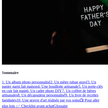
Sommaire
1. Un album photo personnalisé
2. Un mètre ruban gravé
3. Un
panier garni fait maison
4. Une bouillotte artisanale
5. Un porte-clés
en cuir fait main
6. Un cadre photo DIY
7. Un coffret de bières
artisanales
8. Un décapsuleur personnalisé
9. Un livre de recettes
familiales
10. Une œuvre d'art réalisée par vos soins
📺 Pour aller
plus loin :
✅ Checklist avant achat
Glossaire