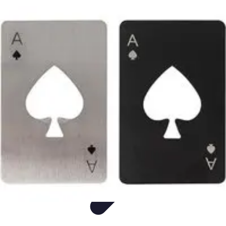
Idées Cadeaux Papa
Cuisine
Écologie
Technologie
Abonnements
Personnalisation
Idées Cadeaux Papa