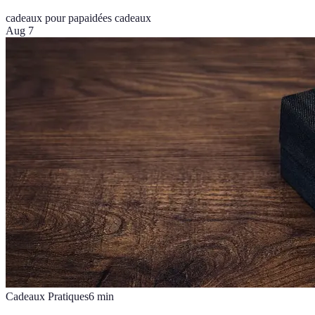
cadeaux pour papa
idées cadeaux
Aug 7
Cadeaux Pratiques
6
min