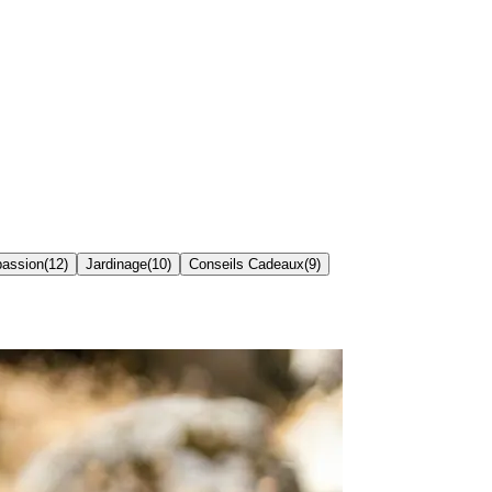
passion
(
12
)
Jardinage
(
10
)
Conseils Cadeaux
(
9
)