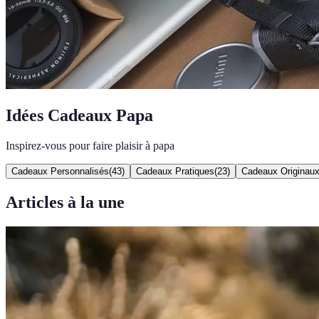
Idées Cadeaux Papa
Inspirez-vous pour faire plaisir à papa
Cadeaux Personnalisés
(
43
)
Cadeaux Pratiques
(
23
)
Cadeaux Originau
Articles à la une