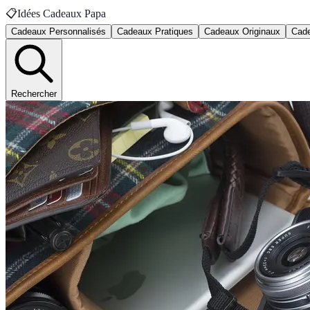
📋
Idées Cadeaux Papa
Cadeaux Personnalisés
Cadeaux Pratiques
Cadeaux Originaux
Cade
Rechercher