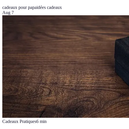
cadeaux pour papa
idées cadeaux
Aug 7
Cadeaux Pratiques
6
min